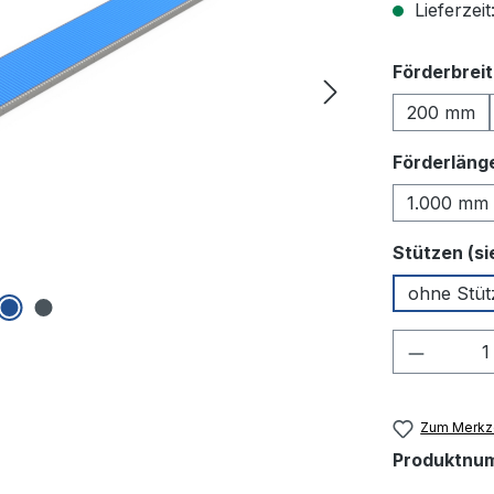
Lieferzeit
Förderbrei
200 mm
Förderläng
1.000 mm
Stützen (s
ohne Stüt
Produkt
Zum Merkze
Produktnu