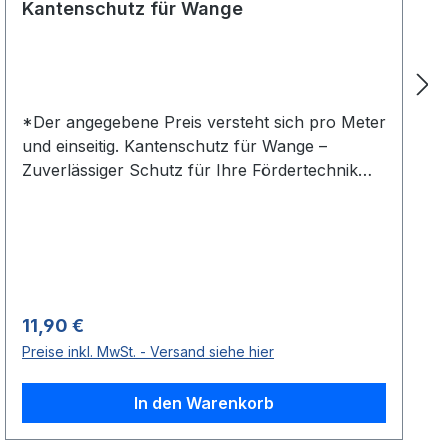
Kantenschutz für Wange
*Der angegebene Preis versteht sich pro Meter
und einseitig. Kantenschutz für Wange –
Zuverlässiger Schutz für Ihre Fördertechnik
Der Kantenschutz für Wange ist die ideale
Lösung, um Ihre Fördertechnik vor
Beschädigungen zu schützen und gleichzeitig
die Sicherheit im Arbeitsbereich zu erhöhen.
Entwickelt für den Einsatz an
Leichtrollenbahnen und anderen
Regulärer Preis:
11,90 €
Förderstrecken, verhindert der Kantenschutz
Preise inkl. MwSt. - Versand siehe hier
effektiv Abnutzungsspuren, Dellen und Kratzer
an den empfindlichen Kanten der
In den Warenkorb
Förderwangen. Effektiver Schutz vor
Beschädigungen Unser hochwertiger