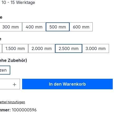
: 10 - 15 Werktage
auswählen
te
300 mm
400 mm
500 mm
600 mm
auswählen
e
1.500 mm
2.000 mm
2.500 mm
3.000 mm
auswählen
iehe Zubehör)
zen
 Anzahl: Gib den gewünschten Wert ein 
In den Warenkorb
ttel hinzufügen
mmer:
1000000596