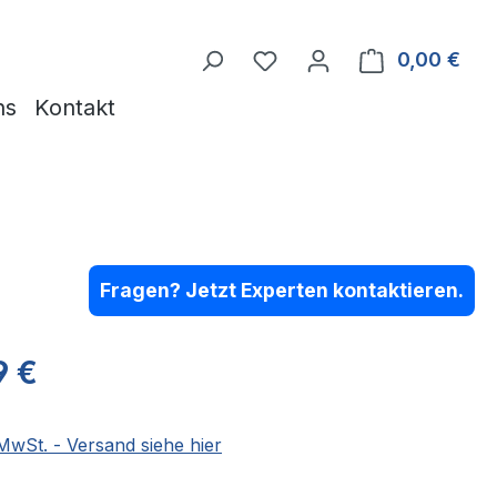
Du hast 0 Produkte auf 
0,00 €
Ware
ns
Kontakt
Fragen? Jetzt Experten kontaktieren.
eis:
9 €
 MwSt. - Versand siehe hier