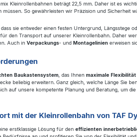
mix Kleinrollenbahnen beträgt 22,5 mm. Daher ist es wicht
 müssen. So gewährleisten wir Präzision und Sicherheit 
, dass sie entweder einen festen Untergrund, Längsstege od
 für den Transport auf unserer Kleinrollenbahn. Daher we
en. Auch in
Verpackungs
- und
Montagelinien
erweisen sic
nforderungen
chten
Baukastensystem
, das Ihnen
maximale
Flexibilität
cke beliebig erweitern. Ganz gleich, welche Länge Sie ben
ch auf unsere kompetente Planung und Beratung, um die r
port mit der Kleinrollenbahn von TAF 
eine erstklassige Lösung für den
effizienten
innerbetriebl
e Bedürfnisse an und profitieren Sie von der Flexibilität un