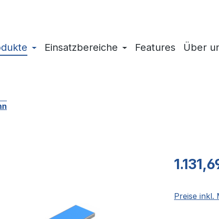
odukte
Einsatzbereiche
Features
Über u
hn
Regulärer Pr
1.131,6
Preise inkl.