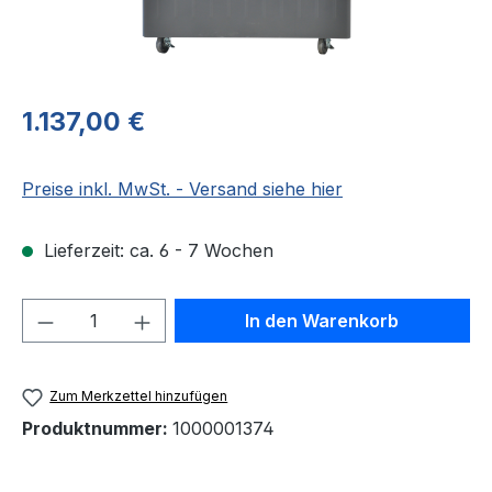
Regulärer Preis:
1.137,00 €
Preise inkl. MwSt. - Versand siehe hier
Lieferzeit: ca. 6 - 7 Wochen
Produkt Anzahl: Gib den gewünschten We
In den Warenkorb
Zum Merkzettel hinzufügen
Produktnummer:
1000001374