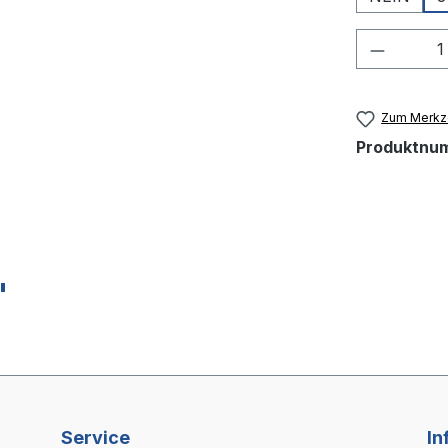
Produkt
Zum Merkze
Produktnu
"
Service
In