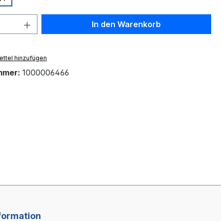
 Anzahl: Gib den gewünschten Wert ein 
In den Warenkorb
ttel hinzufügen
mmer:
1000006466
formation