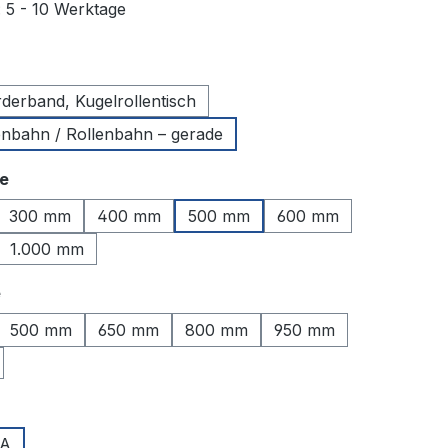
: 5 - 10 Werktage
uswählen
derband, Kugelrollentisch
lenbahn / Rollenbahn – gerade
auswählen
te
300 mm
400 mm
500 mm
600 mm
1.000 mm
auswählen
e
500 mm
650 mm
800 mm
950 mm
uswählen
A