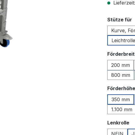
Lieferzeit
a
Stütze für
Kurve, För
Leichtrol
Förderbrei
200 mm
800 mm
Förderhöh
350 mm
1.100 mm
a
Lenkrolle
NEIN
J