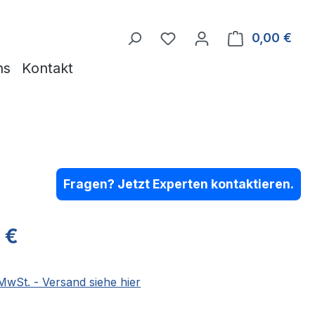
Du hast 0 Produkte auf 
0,00 €
Ware
ns
Kontakt
Fragen? Jetzt Experten kontaktieren.
eis:
 €
 MwSt. - Versand siehe hier