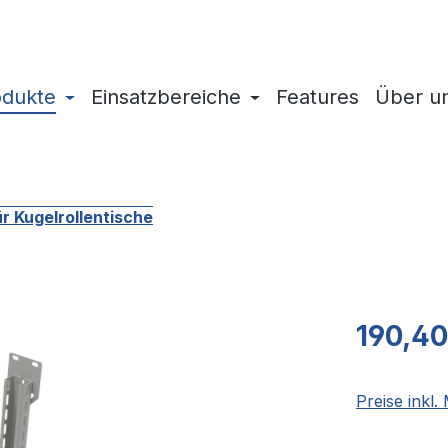
odukte
Einsatzbereiche
Features
Über u
r Kugelrollentische
Regulärer Pr
190,40
Preise inkl.