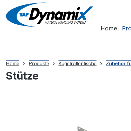
m Hauptinhalt springen
Zur Suche springen
Zur Hauptnavigation springen
Home
Pr
Home
Produkte
Kugelrollentische
Zubehör fü
Stütze
Bildergalerie überspringen