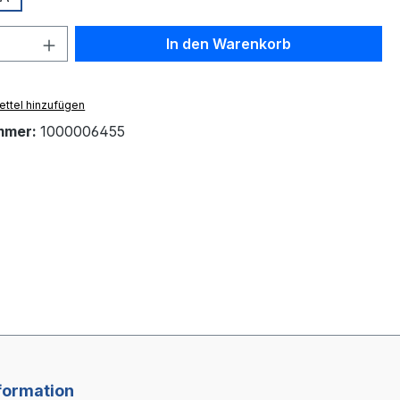
 Anzahl: Gib den gewünschten Wert ein 
In den Warenkorb
ttel hinzufügen
mmer:
1000006455
formation