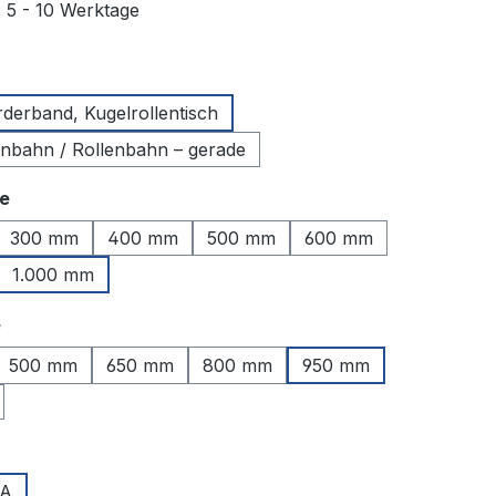
: 5 - 10 Werktage
uswählen
rderband, Kugelrollentisch
lenbahn / Rollenbahn – gerade
auswählen
te
300 mm
400 mm
500 mm
600 mm
1.000 mm
auswählen
e
500 mm
650 mm
800 mm
950 mm
uswählen
A