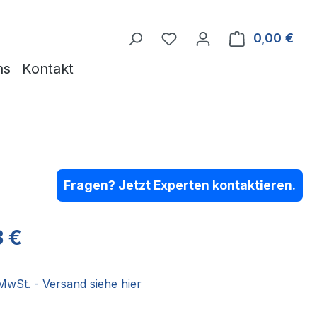
Du hast 0 Produkte auf 
0,00 €
Ware
ns
Kontakt
Fragen? Jetzt Experten kontaktieren.
eis:
8 €
 MwSt. - Versand siehe hier