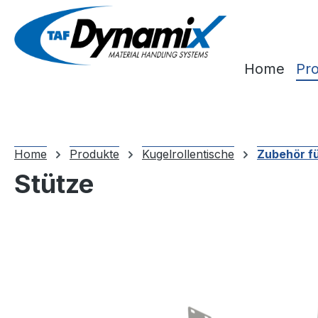
m Hauptinhalt springen
Zur Suche springen
Zur Hauptnavigation springen
Home
Pr
Home
Produkte
Kugelrollentische
Zubehör fü
Stütze
Bildergalerie überspringen