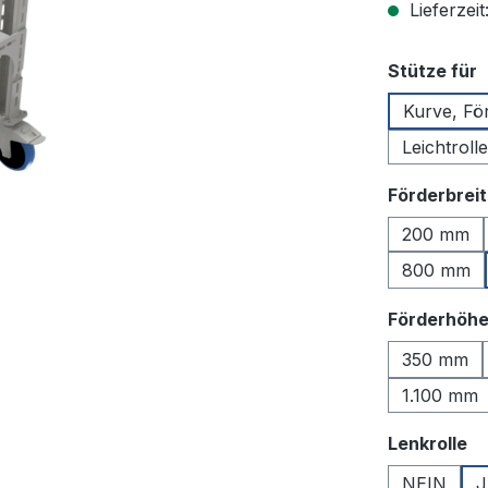
Lieferzeit
a
Stütze für
Kurve, Fö
Leichtrol
Förderbrei
200 mm
800 mm
Förderhöh
350 mm
1.100 mm
a
Lenkrolle
NEIN
J