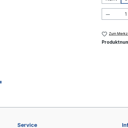
Produkt
Zum Merkze
Produktnu
"
Service
In