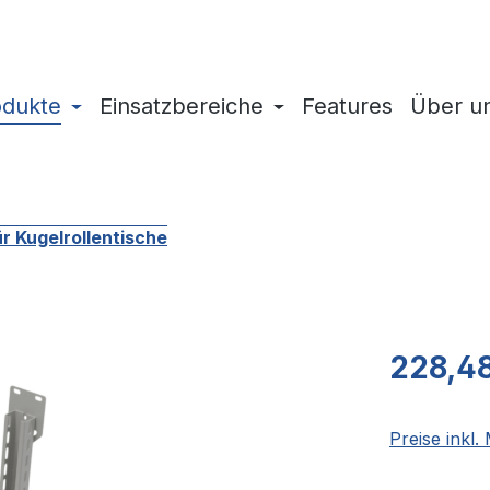
odukte
Einsatzbereiche
Features
Über u
r Kugelrollentische
Regulärer Pr
228,4
Preise inkl.