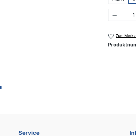
Produkt
Zum Merkze
Produktnu
"
Service
In