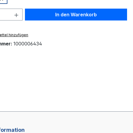
 Anzahl: Gib den gewünschten Wert ein 
In den Warenkorb
ttel hinzufügen
mmer:
1000006434
formation