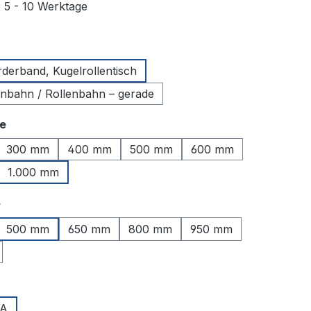
: 5 - 10 Werktage
uswählen
rderband, Kugelrollentisch
lenbahn / Rollenbahn – gerade
auswählen
te
300 mm
400 mm
500 mm
600 mm
1.000 mm
auswählen
e
500 mm
650 mm
800 mm
950 mm
uswählen
A