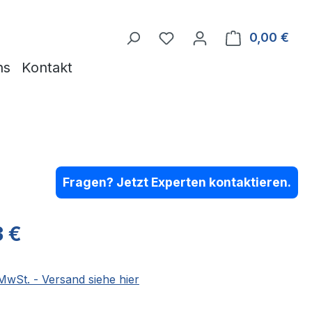
Du hast 0 Produkte auf 
0,00 €
Ware
ns
Kontakt
Fragen? Jetzt Experten kontaktieren.
eis:
3 €
 MwSt. - Versand siehe hier