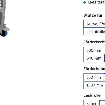
Lieferzeit
a
Stütze für
Kurve, Fö
Leichtrol
Förderbrei
200 mm
800 mm
Förderhöh
350 mm
1.100 mm
a
Lenkrolle
NEIN
J