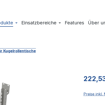
odukte
Einsatzbereiche
Features
Über u
r Kugelrollentische
Regulärer Pr
222,5
Preise inkl.