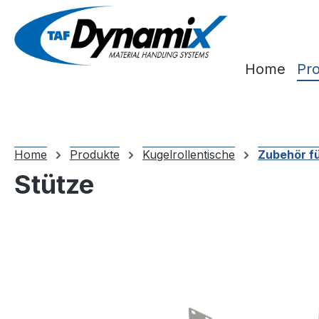
m Hauptinhalt springen
Zur Suche springen
Zur Hauptnavigation springen
Home
Pr
Home
Produkte
Kugelrollentische
Zubehör fü
Stütze
Bildergalerie überspringen