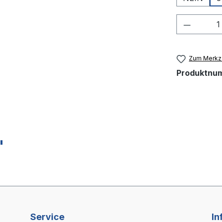
Produkt
Zum Merkze
Produktnu
"
Service
In