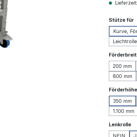
Lieferzeit
a
Stütze für
Kurve, Fö
Leichtrol
Förderbrei
200 mm
800 mm
Förderhöh
350 mm
1.100 mm
a
Lenkrolle
NEIN
J