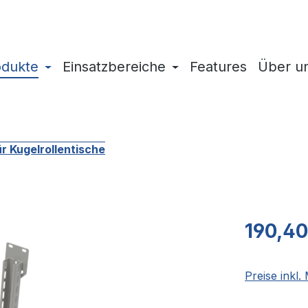
odukte
Einsatzbereiche
Features
Über u
r Kugelrollentische
Regulärer Pr
190,40
Preise inkl.