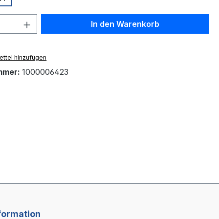
 Anzahl: Gib den gewünschten Wert ein 
In den Warenkorb
ttel hinzufügen
mmer:
1000006423
formation