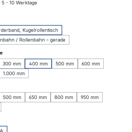
: 5 - 10 Werktage
uswählen
rderband, Kugelrollentisch
lenbahn / Rollenbahn – gerade
auswählen
te
300 mm
400 mm
500 mm
600 mm
1.000 mm
auswählen
e
500 mm
650 mm
800 mm
950 mm
uswählen
A