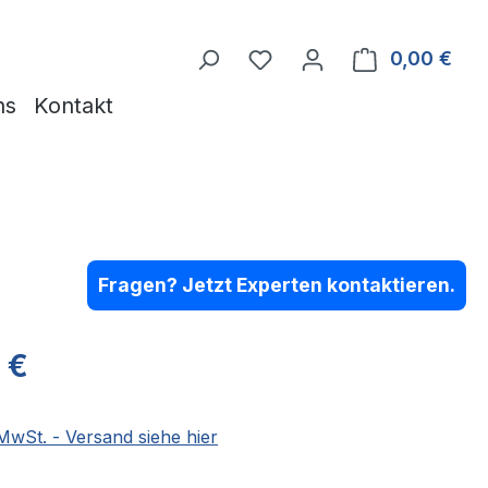
Du hast 0 Produkte auf 
0,00 €
Ware
ns
Kontakt
Fragen? Jetzt Experten kontaktieren.
eis:
 €
 MwSt. - Versand siehe hier