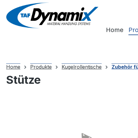
m Hauptinhalt springen
Zur Suche springen
Zur Hauptnavigation springen
Home
Pr
Home
Produkte
Kugelrollentische
Zubehör fü
Stütze
Bildergalerie überspringen