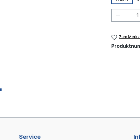
Produkt
Zum Merkze
Produktnu
"
Service
In