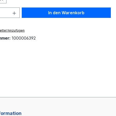
 Anzahl: Gib den gewünschten Wert ein 
In den Warenkorb
ttel hinzufügen
mmer:
1000006392
formation