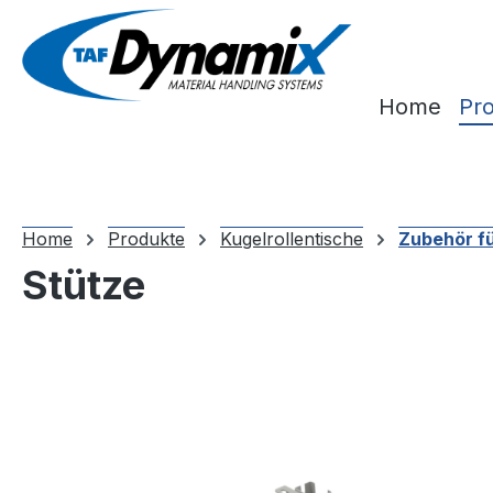
m Hauptinhalt springen
Zur Suche springen
Zur Hauptnavigation springen
Home
Pr
Home
Produkte
Kugelrollentische
Zubehör fü
Stütze
Bildergalerie überspringen