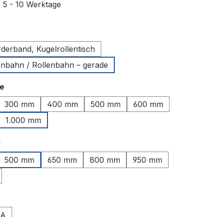
: 5 - 10 Werktage
uswählen
derband, Kugelrollentisch
lenbahn / Rollenbahn – gerade
auswählen
te
300 mm
400 mm
500 mm
600 mm
1.000 mm
auswählen
e
500 mm
650 mm
800 mm
950 mm
uswählen
JA