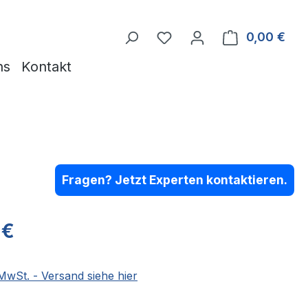
Du hast 0 Produkte auf 
0,00 €
Ware
ns
Kontakt
Fragen? Jetzt Experten kontaktieren.
eis:
 €
 MwSt. - Versand siehe hier