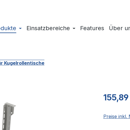
odukte
Einsatzbereiche
Features
Über u
r Kugelrollentische
Regulärer Pr
155,89
Preise inkl.