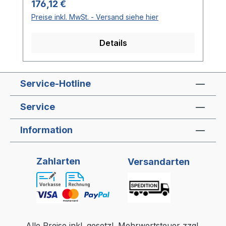
Regulärer Preis:
176,12 €
Preise inkl. MwSt. - Versand siehe hier
Details
Service-Hotline
Service
Information
Zahlarten
Versandarten
Alle Preise inkl. gesetzl. Mehrwertsteuer zzgl.