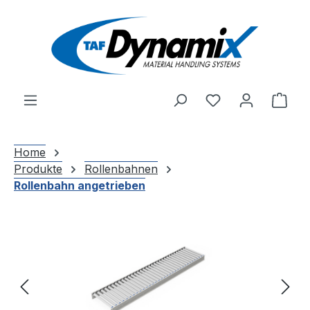
Zum Hauptinhalt springen
Du hast 0 Produ
Ware
Home
Produkte
Rollenbahnen
Rollenbahn angetrieben
Bildergalerie überspringen