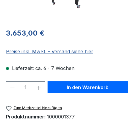
Regulärer Preis:
3.653,00 €
Preise inkl. MwSt. - Versand siehe hier
Lieferzeit: ca. 6 - 7 Wochen
Produkt Anzahl: Gib den gewünschten We
In den Warenkorb
Zum Merkzettel hinzufügen
Produktnummer:
1000001377