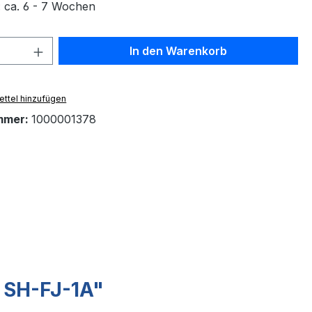
: ca. 6 - 7 Wochen
 Anzahl: Gib den gewünschten Wert ein 
In den Warenkorb
ttel hinzufügen
mmer:
1000001378
 SH-FJ-1A"