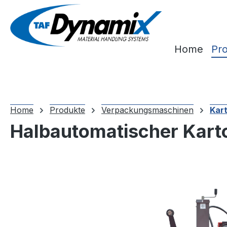
m Hauptinhalt springen
Zur Suche springen
Zur Hauptnavigation springen
Home
Pr
Home
Produkte
Verpackungsmaschinen
Kar
Halbautomatischer Kart
Bildergalerie überspringen