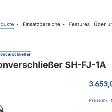
odukte
Einsatzbereiche
Features
Über u
tonverschließer
onverschließer SH-FJ-1A
Regulärer Pr
3.653,
Preise inkl.