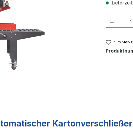
Lieferzeit
Produkt
Zum Merkze
Produktnu
tomatischer Kartonverschließer