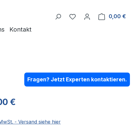
Du hast 0 Produkte auf 
0,00 €
Ware
ns
Kontakt
Fragen? Jetzt Experten kontaktieren.
eis:
00 €
 MwSt. - Versand siehe hier