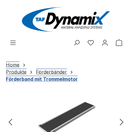
Zum Hauptinhalt springen
Du hast 0 Produ
Ware
Home
Produkte
Förderbänder
Förderband mit Trommelmotor
Bildergalerie überspringen